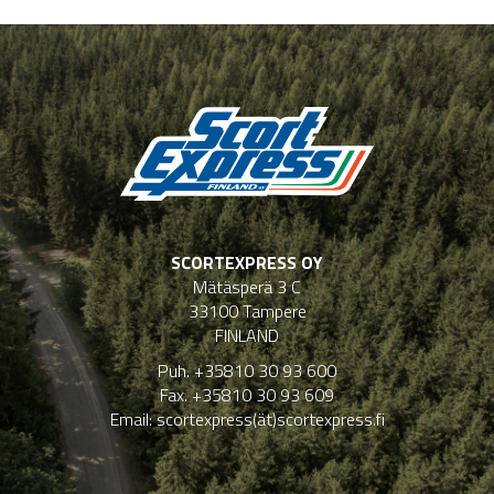
SCORTEXPRESS OY
Mätäsperä 3 C
33100 Tampere
FINLAND
Puh. +35810 30 93 600
Fax. +35810 30 93 609
Email: scortexpress(ät)scortexpress.fi