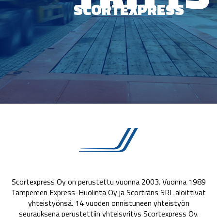
SCORTEXPRESS
Scortexpress Oy on perustettu vuonna 2003. Vuonna 1989
Tampereen Express-Huolinta Oy ja Scortrans SRL aloittivat
yhteistyönsä. 14 vuoden onnistuneen yhteistyön
seurauksena perustettiin yhteisyritys Scortexpress Oy.