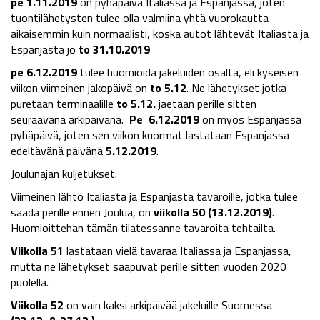
pe 1.11.2019
on pyhäpäivä Italiassa ja Espanjassa, joten
tuontilähetysten tulee olla valmiina yhtä vuorokautta
aikaisemmin kuin normaalisti, koska autot lähtevät Italiasta ja
Espanjasta jo
to 31.10.2019
pe 6.12.2019
tulee huomioida jakeluiden osalta, eli kyseisen
viikon viimeinen jakopäivä on
to 5.12
. Ne lähetykset jotka
puretaan terminaalille
to 5.12.
jaetaan perille sitten
seuraavana arkipäivänä.
Pe 6.12.2019
on myös Espanjassa
pyhäpäivä, joten sen viikon kuormat lastataan Espanjassa
edeltävänä päivänä
5.12.2019
.
Joulunajan kuljetukset:
Viimeinen lähtö Italiasta ja Espanjasta tavaroille, jotka tulee
saada perille ennen Joulua, on
viikolla 50 (13.12.2019)
.
Huomioittehan tämän tilatessanne tavaroita tehtailta.
Viikolla 51
lastataan vielä tavaraa Italiassa ja Espanjassa,
mutta ne lähetykset saapuvat perille sitten vuoden 2020
puolella.
Viikolla 52
on vain kaksi arkipäivää jakeluille Suomessa