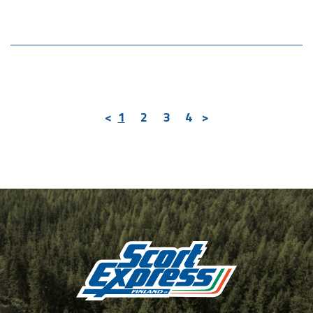
<
1
2
3
4
>