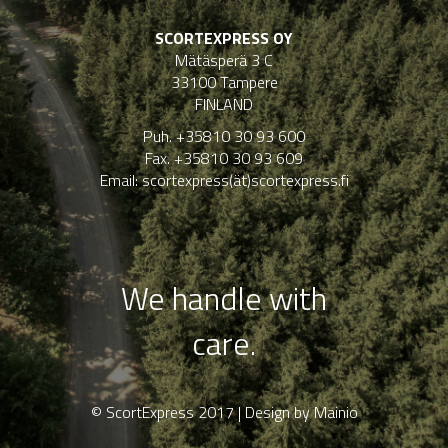
SCORTEXPRESS OY
Mätäsperä 3 C
33100 Tampere
FINLAND
Puh. +35810 30 93 600
Fax. +35810 30 93 609
Email: scortexpress(ät)scortexpress.fi
We handle with
care.
© ScortExpress 2017 | Design by Mainio