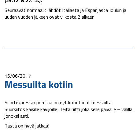
(23.12. & 27.12.).
Seuraavat normaalit lähdöt Italiasta ja Espanjasta Joulun ja
uuden vuoden jälkeen ovat viikosta 2 alkaen.
15/06/2017
Messuilta kotiin
Scortexpressin porukka on nyt kotiutunut messuilta.
Suurkiitos kaikille kävijöille! Teitä riitti jokaiselle päivälle – välillä
jonoksi asti.
Tästä on hyvä jatkaa!